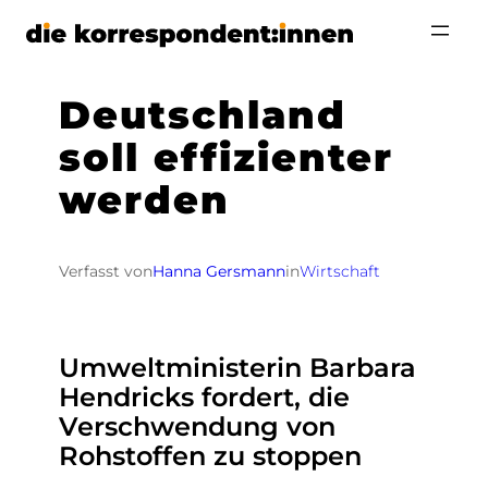
Zum
Inhalt
springen
Deutschland
soll effizienter
werden
Verfasst von
Hanna Gersmann
in
Wirtschaft
Umweltministerin Barbara
Hendricks fordert, die
Verschwendung von
Rohstoffen zu stoppen