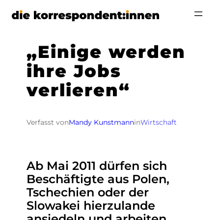
Zum
Inhalt
springen
„Einige werden
ihre Jobs
verlieren“
Verfasst von
Mandy Kunstmann
in
Wirtschaft
Ab Mai 2011 dürfen sich
Beschäftigte aus Polen,
Tschechien oder der
Slowakei hierzulande
ansiedeln und arbeiten.