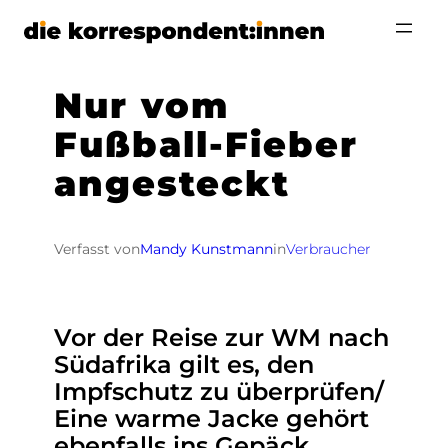
Zum
Inhalt
springen
Nur vom
Fußball-Fieber
angesteckt
Verfasst von
Mandy Kunstmann
in
Verbraucher
Vor der Reise zur WM nach
Südafrika gilt es, den
Impfschutz zu überprüfen/
Eine warme Jacke gehört
ebenfalls ins Gepäck