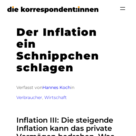
Zum
Inhalt
springen
Der Inflation
ein
Schnippchen
schlagen
Verfasst von
Hannes Koch
in
Verbraucher
, 
Wirtschaft
Inflation III: Die steigende
Inflation kann das private