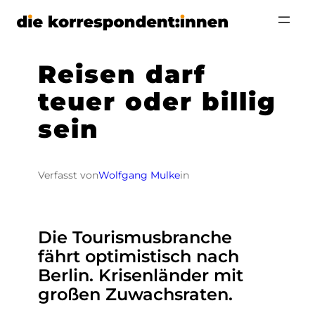
Zum
Inhalt
springen
Reisen darf
teuer oder billig
sein
Verfasst von
Wolfgang Mulke
in
Die Tourismusbranche
fährt optimistisch nach
Berlin. Krisenländer mit
großen Zuwachsraten.