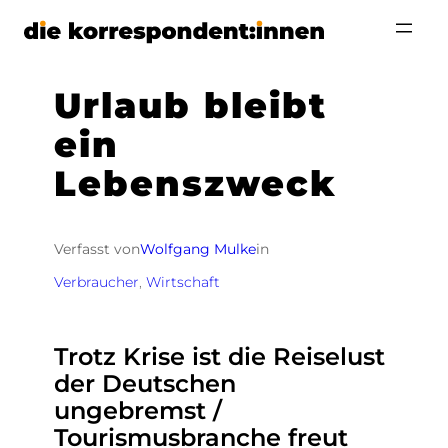
Zum
Inhalt
springen
Urlaub bleibt
ein
Lebenszweck
Verfasst von
Wolfgang Mulke
in
Verbraucher
, 
Wirtschaft
Trotz Krise ist die Reiselust
der Deutschen
ungebremst /
Tourismusbranche freut