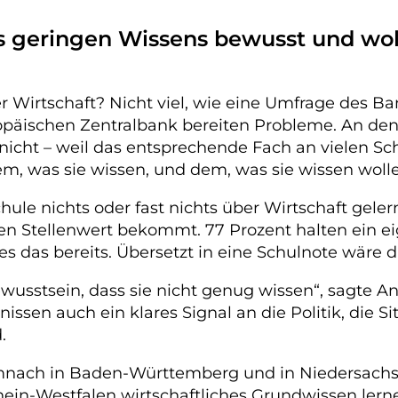
res geringen Wissens bewusst und w
 Wirtschaft? Nicht viel, wie eine Umfrage des B
opäischen Zentralbank bereiten Probleme. An den 14
icht – weil das entsprechende Fach an vielen Sc
m, was sie wissen, und dem, was sie wissen woll
hule nichts oder fast nichts über Wirtschaft geler
n Stellenwert bekommt. 77 Prozent halten ein eig
 das bereits. Übersetzt in eine Schulnote wäre da
usstsein, dass sie nicht genug wissen“, sagte A
issen auch ein klares Signal an die Politik, die 
.
demnach in Baden-Württemberg und in Niedersach
ein-Westfalen wirtschaftliches Grundwissen lernen