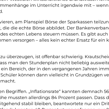
ammenhänge im Unterricht irgendwie mit – wenn ü
d.
vieren, am Planspiel Börse der Sparkassen teilzu
t, die die echte Börse abbildet. Der Bankenverban
des echten Lebens steuern müssen. Es gibt auch N
men versorgen – alles kein echter Ersatz für ein
u überzeugen, ist offenbar schwierig. Krautscheid
, dass man den Stundenplan nicht beliebig auswei
, ein Bereich, der in den vergangenen Jahren im
e Schüler können dann vielleicht in Grundzügen v
usmacht.
 Begriffen. „Inflationsrate“ kannten demnach 56 
Höhe mussten allerdings 84 Prozent passen. Dass 
itgehend stabil bleiben, beantwortete nur ein Drit