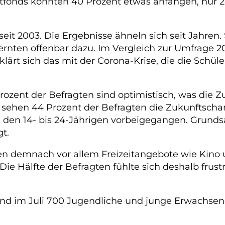
ntfonds konnten 40 Prozent etwas anfangen, nur 2
t seit 2003. Die Ergebnisse ähneln sich seit Jahre
ernten offenbar dazu. Im Vergleich zur Umfrage 201
klärt sich das mit der Corona-Krise, die die Schü
Prozent der Befragten sind optimistisch, was die Z
ig sehen 44 Prozent der Befragten die Zukunftsch
 an den 14- bis 24-Jährigen vorbeigegangen. Grundsä
t.
n demnach vor allem Freizeitangebote wie Kino u
ie Hälfte der Befragten fühlte sich deshalb frustr
nd im Juli 700 Jugendliche und junge Erwachsene