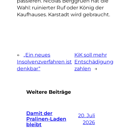
passieren. Nicolas Berggruen hat die
Wahl: ruinierter Ruf oder König der
Kaufhauses. Karstadt wird gebraucht.
←
„Ein neues
KiK soll mehr
Insolvenzverfahren ist
Entschädigung
denkbar“
zahlen
→
Weitere Beiträge
Damit der
20. Juli
Pralinen-Laden
2026
bleibt