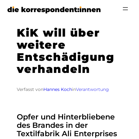
Zum
Inhalt
springen
KiK will über
weitere
Entschädigung
verhandeln
Verfasst von
Hannes Koch
in
Verantwortung
Opfer und Hinterbliebene
des Brandes in der
Textilfabrik Ali Enterprises