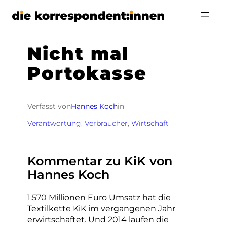
Zum
Inhalt
springen
Nicht mal
Portokasse
Verfasst von
Hannes Koch
in
Verantwortung
, 
Verbraucher
, 
Wirtschaft
Kommentar zu KiK von
Hannes Koch
1.570 Millionen Euro Umsatz hat die
Textilkette KiK im vergangenen Jahr
erwirtschaftet. Und 2014 laufen die