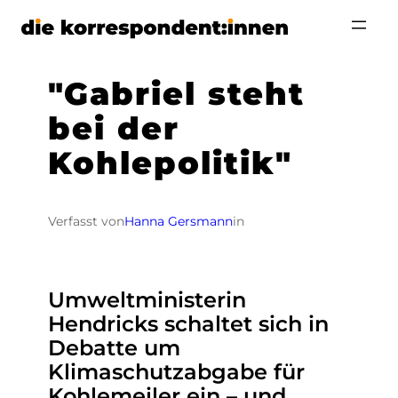
Zum
Inhalt
springen
"Gabriel steht
bei der
Kohlepolitik"
Verfasst von
Hanna Gersmann
in
Umweltministerin
Hendricks schaltet sich in
Debatte um
Klimaschutzabgabe für
Kohlemeiler ein – und