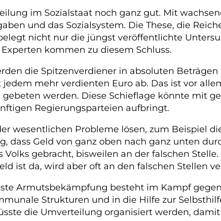
rteilung im Sozialstaat noch ganz gut. Mit wach
ufgaben und das Sozialsystem. Die These, die Rei
s belegt nicht nur die jüngst veröffentlichte Unte
e Experten kommen zu diesem Schluss.
rden die Spitzenverdiener in absoluten Beträgen
 jedem mehr verdienten Euro ab. Das ist vor all
se gebeten werden. Diese Schieflage könnte mit g
nftigen Regierungsparteien aufbringt.
er wesentlichen Probleme lösen, zum Beispiel 
g, dass Geld von ganz oben nach ganz unten durch
olks gebracht, bisweilen an der falschen Stelle.
d ist da, wird aber oft an den falschen Stellen ver
este Armutsbekämpfung besteht im Kampf gegen die
munale Strukturen und in die Hilfe zur Selbsthilfe 
ste die Umverteilung organisiert werden, damit 