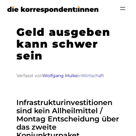
Zum
Inhalt
springen
Geld ausgeben
kann schwer
sein
Verfasst von
Wolfgang Mulke
in
Wirtschaft
Infrastrukturinvestitionen
sind kein Allheilmittel /
Montag Entscheidung über
das zweite
Konjunkturpaket