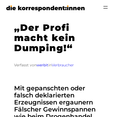
Zum
Inhalt
springen
„Der Profi
macht kein
Dumping!“
Verfasst von
werbit
in
Verbraucher
Mit gepanschten oder
falsch deklarierten
Erzeugnissen ergaunern
Fälscher Gewinnspannen
wie beim Drogenhandel.