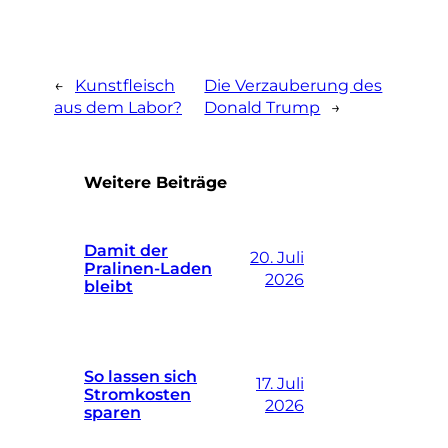
←
Kunstfleisch
Die Verzauberung des
aus dem Labor?
Donald Trump
→
Weitere Beiträge
Damit der
20. Juli
Pralinen-Laden
2026
bleibt
So lassen sich
17. Juli
Stromkosten
2026
sparen