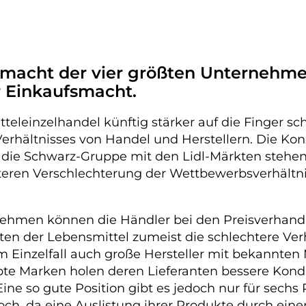
macht der vier größten Unternehme
 Einkaufsmacht.
leinzelhandel künftig stärker auf die Finger sch
ältnisses von Handel und Herstellern. Die Konze
 die Schwarz-Gruppe mit den Lidl-Märkten stehen 
iteren Verschlechterung der Wettbewerbsverhält
ehmen können die Händler bei den Preisverhandl
en der Lebensmittel zumeist die schlechtere Ver
inzelfall auch große Hersteller mit bekannten M
te Marken holen deren Lieferanten bessere Kondi
 Eine so gute Position gibt es jedoch nur für sechs
hoch, da eine Auslistung ihrer Produkte durch ein