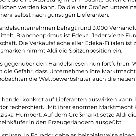
ichen werden kann. Da die vier Großen unterein
ehr selbst nach günstigen Lieferanten.
Handelsunternehmen befragt rund 3.000 Verhandlu
ttelt. Branchenprimus ist Edeka. Jeder vierte Eur
schaft. Die Verkaufsfläche aller Edeka-Filialen
lsmarken nimmt Aldi die Spitzenposition ein.
mts gegenüber den Handelsriesen nun fortführen.
Amt die Gefahr, dass Unternehmen ihre Marktmach
 beobachten die Wettbewerbshüter auch die neuen 
lhandel konkret auf Lieferanten auswirken kann,
r recherchiert. „Mit ihrer enormen Marktmacht k
anziska Humbert. Auf dem Großmarkt setze Aldi di
eneinkäufer in den Erzeugerländern ausgeübt.
püren. In Ecuador gebe es beispielsweise einen 