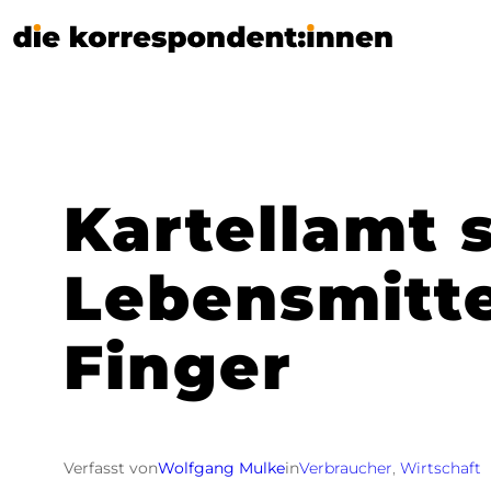
Zum
Inhalt
springen
Kartellamt 
Lebensmitte
Finger
Verfasst von
Wolfgang Mulke
in
Verbraucher
, 
Wirtschaft