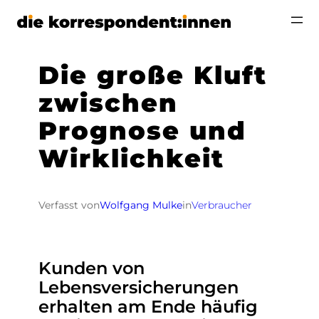
Zum
Inhalt
springen
Die große Kluft
zwischen
Prognose und
Wirklichkeit
Verfasst von
Wolfgang Mulke
in
Verbraucher
Kunden von
Lebensversicherungen
erhalten am Ende häufig