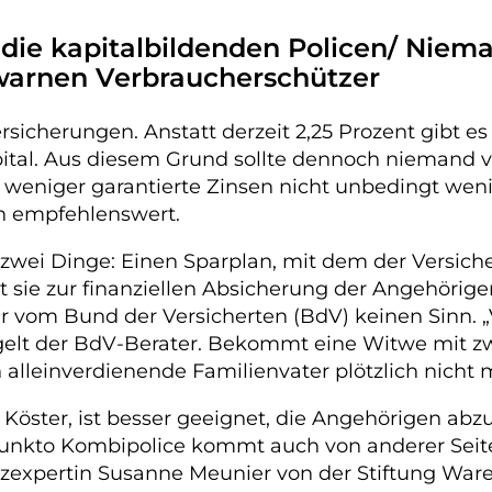
 die kapitalbildenden Policen/ Niema
 warnen Verbraucherschützer
rsicherungen. Anstatt derzeit 2,25 Prozent gibt es 
tal. Aus diesem Grund sollte dennoch niemand vo
weniger garantierte Zinsen nicht unbedingt weni
len empfehlenswert.
 zwei Dinge: Einen Sparplan, mit dem der Versiche
t sie zur finanziellen Absicherung der Angehörig
r vom Bund der Versicherten (BdV) keinen Sinn. „
gelt der BdV-Berater. Bekommt eine Witwe mit zw
alleinverdienende Familienvater plötzlich nicht m
o Köster, ist besser geeignet, die Angehörigen a
unkto Kombipolice kommt auch von anderer Seite
zexpertin Susanne Meunier von der Stiftung Warent