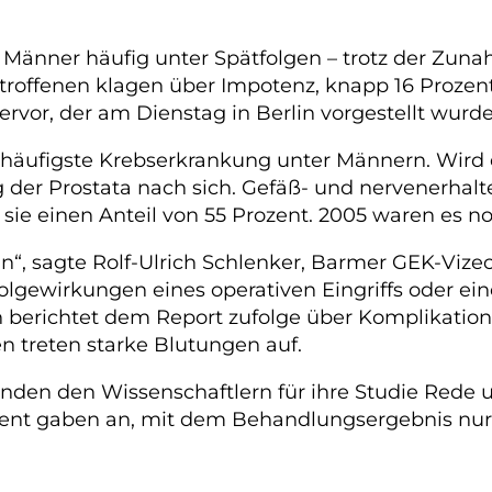
n Männer häufig unter Spätfolgen – trotz der Zu
roffenen klagen über Impotenz, knapp 16 Prozen
vor, der am Dienstag in Berlin vorgestellt wurde
häufigste Krebserkrankung unter Männern. Wird e
ng der Prostata nach sich. Gefäß- und nervenerha
sie einen Anteil von 55 Prozent. 2005 waren es no
n“, sagte Rolf-Ulrich Schlenker, Barmer GEK-Vizech
Folgewirkungen eines operativen Eingriffs oder e
ann berichtet dem Report zufolge über Komplika
 treten starke Blutungen auf.
den den Wissenschaftlern für ihre Studie Rede u
nt gaben an, mit dem Behandlungsergebnis nur e