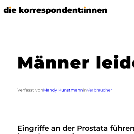
Zum
Inhalt
springen
Männer leid
Verfasst von
Mandy Kunstmann
in
Verbraucher
Eingriffe an der Prostata führ