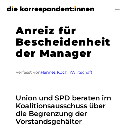
Zum
Inhalt
springen
Anreiz für
Bescheidenheit
der Manager
Verfasst von
Hannes Koch
in
Wirtschaft
Union und SPD beraten im
Koalitionsausschuss über
die Begrenzung der
Vorstandsgehälter