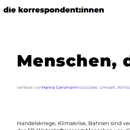
Zum
Inhalt
springen
Menschen, 
Verfasst von
Hanna Gersmann
in
Soziales
, 
Umwelt
, 
Wirts
Handelskriege, Klimakrise, Bahnen sind vers