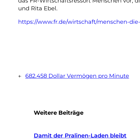
das FR-Wirtschaftsressort Menschen vor, d
und Rita Ebel.
https://www.fr.de/wirtschaft/menschen-di
←
682.458 Dollar Vermögen pro Minute
Weitere Beiträge
Damit der Pralinen-Laden bleibt