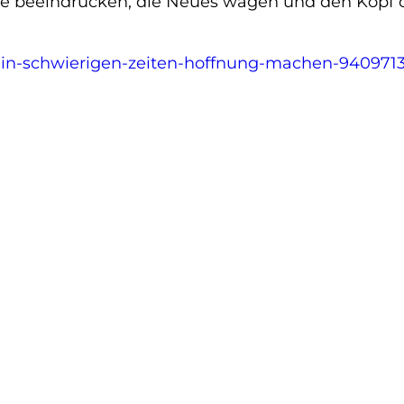
ie beeindrucken, die Neues wagen und den Kopf o
e-in-schwierigen-zeiten-hoffnung-machen-940971