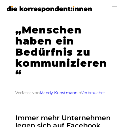
Zum
Inhalt
springen
„Menschen
haben ein
Bedürfnis zu
kommunizieren
“
Verfasst von
Mandy Kunstmann
in
Verbraucher
Immer mehr Unternehmen
legen sich auf Facebook