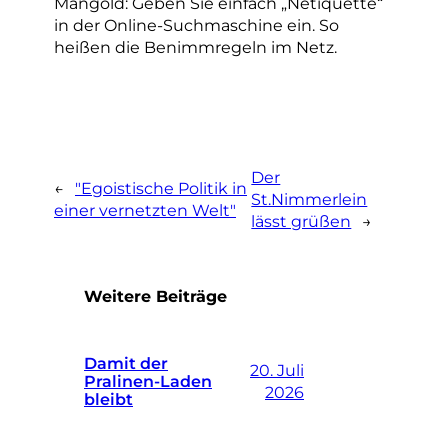
Mangold: Geben Sie einfach „Netiquette“
in der Online-Suchmaschine ein. So
heißen die Benimmregeln im Netz.
Der
←
"Egoistische Politik in
St.Nimmerlein
einer vernetzten Welt"
lässt grüßen
→
Weitere Beiträge
Damit der
20. Juli
Pralinen-Laden
2026
bleibt