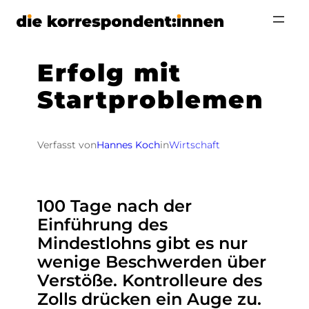
Zum
Inhalt
springen
Erfolg mit
Startproblemen
Verfasst von
Hannes Koch
in
Wirtschaft
100 Tage nach der
Einführung des
Mindestlohns gibt es nur
wenige Beschwerden über
Verstöße. Kontrolleure des
Zolls drücken ein Auge zu.