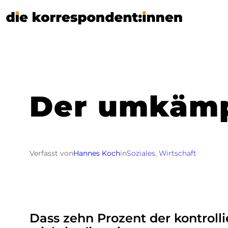
Zum
Inhalt
springen
Der umkämp
Verfasst von
Hannes Koch
in
Soziales
, 
Wirtschaft
Dass zehn Prozent der kontroll