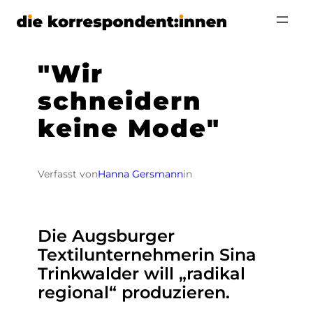
Zum
Inhalt
springen
"Wir
schneidern
keine Mode"
Verfasst von
Hanna Gersmann
in
Die Augsburger
Textilunternehmerin Sina
Trinkwalder will „radikal
regional“ produzieren.