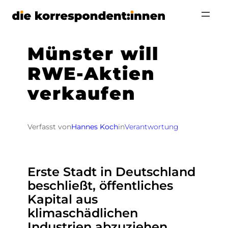
Zum
Inhalt
springen
Münster will
RWE-Aktien
verkaufen
Verfasst von
Hannes Koch
in
Verantwortung
Erste Stadt in Deutschland
beschließt, öffentliches
Kapital aus
klimaschädlichen
Industrien abzuziehen