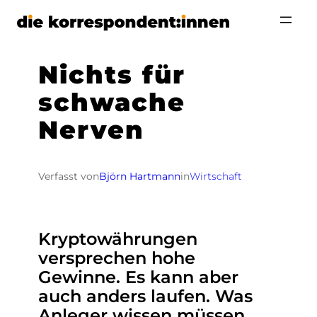
Zum
Inhalt
springen
Nichts für
schwache
Nerven
Verfasst von
Björn Hartmann
in
Wirtschaft
Kryptowährungen
versprechen hohe
Gewinne. Es kann aber
auch anders laufen. Was
Anleger wissen müssen