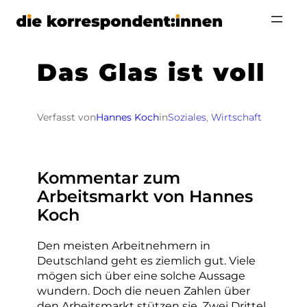
Zum
Inhalt
springen
Das Glas ist voll
Verfasst von
Hannes Koch
in
Soziales
, 
Wirtschaft
Kommentar zum
Arbeitsmarkt von Hannes
Koch
Den meisten Arbeitnehmern in
Deutschland geht es ziemlich gut. Viele
mögen sich über eine solche Aussage
wundern. Doch die neuen Zahlen über
den Arbeitsmarkt stützen sie. Zwei Drittel