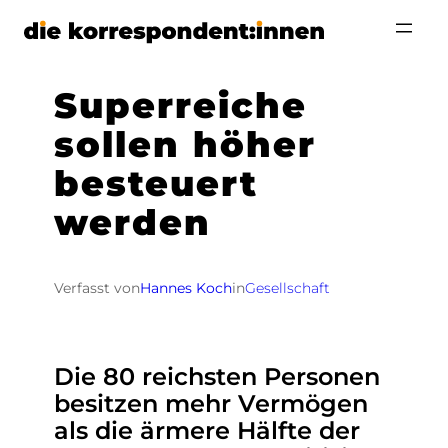
Zum
Inhalt
springen
Superreiche
sollen höher
besteuert
werden
Verfasst von
Hannes Koch
in
Gesellschaft
Die 80 reichsten Personen
besitzen mehr Vermögen
als die ärmere Hälfte der