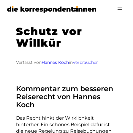
Zum
Inhalt
springen
Schutz vor
Willkür
Verfasst von
Hannes Koch
in
Verbraucher
Kommentar zum besseren
Reiserecht von Hannes
Koch
Das Recht hinkt der Wirklichkeit
hinterher. Ein schönes Beispiel dafür ist
die neue Regelung zu Reisebuchungen