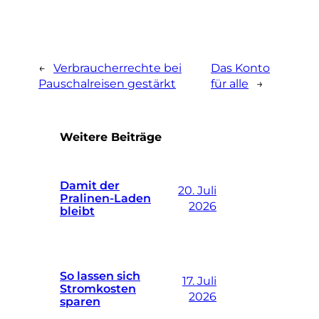
←
Verbraucherrechte bei
Das Konto
Pauschalreisen gestärkt
für alle
→
Weitere Beiträge
Damit der
20. Juli
Pralinen-Laden
2026
bleibt
So lassen sich
17. Juli
Stromkosten
2026
sparen