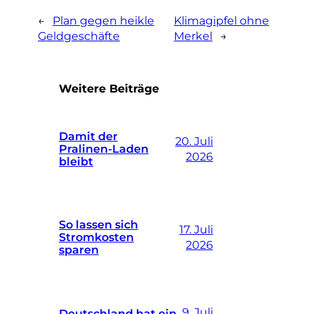
←
Plan gegen heikle
Klimagipfel ohne
Geldgeschäfte
Merkel
→
Weitere Beiträge
Damit der
20. Juli
Pralinen-Laden
2026
bleibt
So lassen sich
17. Juli
Stromkosten
2026
sparen
9. Juli
Deutschland hat ein