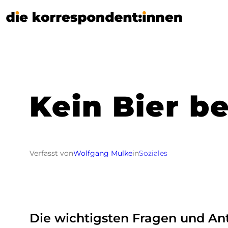
Zum
Inhalt
springen
Kein Bier be
Verfasst von
Wolfgang Mulke
in
Soziales
Die wichtigsten Fragen und An