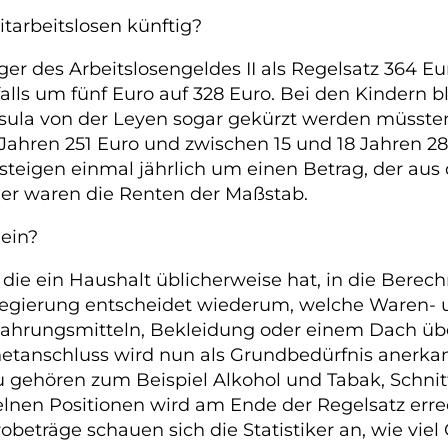
tarbeitslosen künftig?
r des Arbeitslosengeldes II als Regelsatz 364 Eur
falls um fünf Euro auf 328 Euro. Bei den Kindern b
sula von der Leyen sogar gekürzt werden müssten
 Jahren 251 Euro und zwischen 15 und 18 Jahren 28
eigen einmal jährlich um einen Betrag, der aus 
her waren die Renten der Maßstab.
ein?
die ein Haushalt üblicherweise hat, in die Berec
regierung entscheidet wiederum, welche Waren- u
hrungsmitteln, Bekleidung oder einem Dach über
ernetanschluss wird nun als Grundbedürfnis aner
 gehören zum Beispiel Alkohol und Tabak, Schnit
inzelnen Positionen wird am Ende der Regelsatz 
obeträge schauen sich die Statistiker an, wie vie