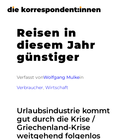
Zum
Inhalt
springen
Reisen in
diesem Jahr
günstiger
Verfasst von
Wolfgang Mulke
in
Verbraucher
, 
Wirtschaft
Urlaubsindustrie kommt
gut durch die Krise /
Griechenland-Krise
weitgehend folgenlos