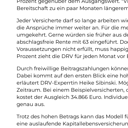
Prozent gegenüber dem Ausgangswert. "Vie
Bereitschaft zu ein paar Monaten längerem
Jeder Versicherte darf so lange arbeiten wi
die Ansprüche immer weiter an. Für die mei
umgekehrt. Gerne würden sie früher aus de
abschlagsfreie Rente mit 63 eingeführt. 
Voraussetzungen nicht erfüllt, muss happi
Prozent zieht die DRV für jeden Monat vor 
Durch freiwillige Beitragszahlungen könne
Dabei kommt auf den ersten Blick eine hoh
erläutert DRV-Experrtin Heike Sibinski. Mög
Zeitraum. Bei einem Beispielversicherten,
kostet der Ausgleich 34.866 Euro. Individu
genau aus.
Trotz des hohen Betrags kann das Modell fü
eine auslaufende Kapitallebensversicherun