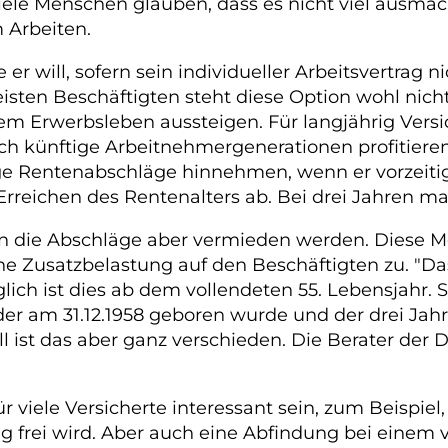
le Menschen glauben, dass es nicht viel ausmach
 Arbeiten.
e er will, sofern sein individueller Arbeitsvertra
sten Beschäftigten steht diese Option wohl nicht
m Erwerbsleben aussteigen. Für langjährig Versi
Doch künftige Arbeitnehmergenerationen profitier
ge Rentenabschläge hinnehmen, wenn er vorzeitig
Erreichen des Rentenalters ab. Bei drei Jahren mac
n die Abschläge aber vermieden werden. Diese Mö
e Zusatzbelastung auf den Beschäftigten zu. "Da
lich ist dies ab dem vollendeten 55. Lebensjahr. S
 der am 31.12.1958 geboren wurde und der drei Ja
ell ist das aber ganz verschieden. Die Berater de
r viele Versicherte interessant sein, zum Beispi
g frei wird. Aber auch eine Abfindung bei einem v