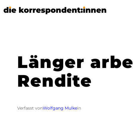
Zum
Inhalt
springen
Länger arbe
Rendite
Verfasst von
Wolfgang Mulke
in