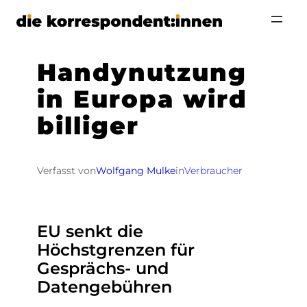
Zum
Inhalt
springen
Handynutzung
in Europa wird
billiger
Verfasst von
Wolfgang Mulke
in
Verbraucher
EU senkt die
Höchstgrenzen für
Gesprächs- und
Datengebühren