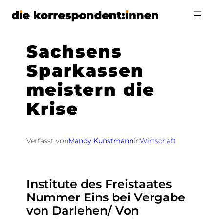
Zum
Inhalt
springen
Sachsens
Sparkassen
meistern die
Krise
Verfasst von
Mandy Kunstmann
in
Wirtschaft
Institute des Freistaates
Nummer Eins bei Vergabe
von Darlehen/ Von