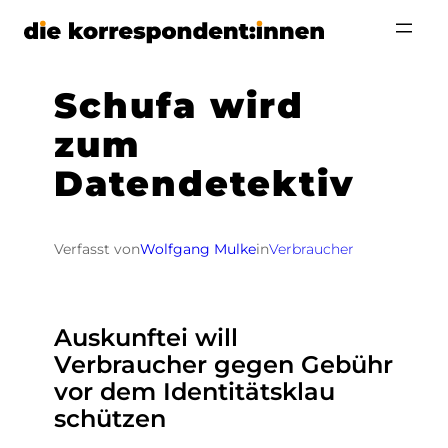
Zum
Inhalt
springen
Schufa wird
zum
Datendetektiv
Verfasst von
Wolfgang Mulke
in
Verbraucher
Auskunftei will
Verbraucher gegen Gebühr
vor dem Identitätsklau
schützen