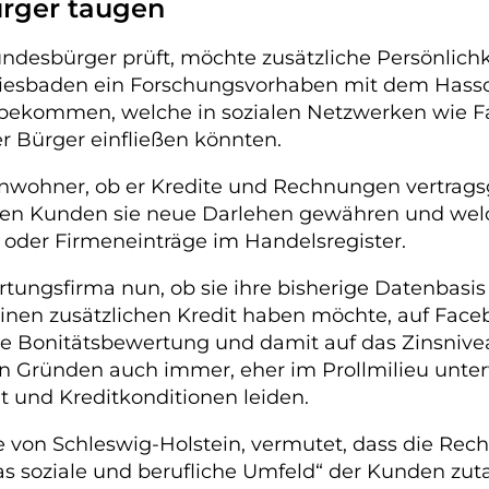
rger taugen
Bundesbürger prüft, möchte zusätzliche Persönlic
iesbaden ein Forschungsvorhaben mit dem Hasso-
sbekommen, welche in sozialen Netzwerken wie F
r Bürger einfließen könnten.
Einwohner, ob er Kredite und Rechnungen vertrag
hen Kunden sie neue Darlehen gewähren und welc
der Firmeneinträge im Handelsregister.
tungsfirma nun, ob sie ihre bisherige Datenbasis
r einen zusätzlichen Kredit haben möchte, auf F
eine Bonitätsbewertung und damit auf das Zinsni
en Gründen auch immer, eher im Prollmilieu unte
t und Kreditkonditionen leiden.
 von Schleswig-Holstein, vermutet, dass die Rech
soziale und berufliche Umfeld“ der Kunden zutag