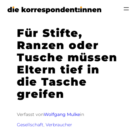
Zum
Inhalt
springen
Für Stifte,
Ranzen oder
Tusche müssen
Eltern tief in
die Tasche
greifen
Verfasst von
Wolfgang Mulke
in
Gesellschaft
, 
Verbraucher