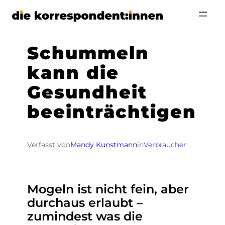
Zum
Inhalt
springen
Schummeln
kann die
Gesundheit
beeinträchtigen
Verfasst von
Mandy Kunstmann
in
Verbraucher
Mogeln ist nicht fein, aber
durchaus erlaubt –
zumindest was die