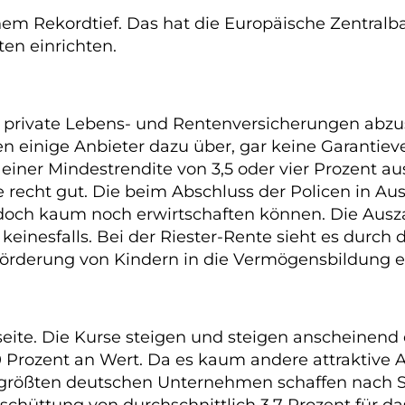
nem Rekordtief. Das hat die Europäische Zentral
en einrichten.
r private Lebens- und Rentenversicherungen abzu
n einige Anbieter dazu über, gar keine Garantie
 einer Mindestrendite von 3,5 oder vier Prozent aus
eile recht gut. Die beim Abschluss der Policen in A
h kaum noch erwirtschaften können. Die Auszahlu
 keinesfalls. Bei der Riester-Rente sieht es durch
Förderung von Kindern in die Vermögensbildung ei
eite. Die Kurse steigen und steigen anscheinend e
ozent an Wert. Da es kaum andere attraktive Ang
0 größten deutschen Unternehmen schaffen nach 
hüttung von durchschnittlich 3,7 Prozent für das