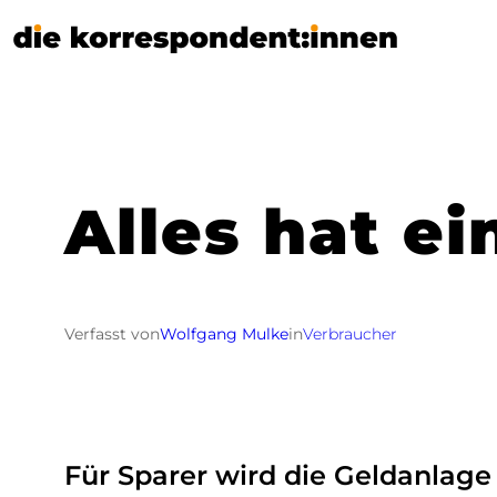
Zum
Inhalt
springen
Alles hat e
Verfasst von
Wolfgang Mulke
in
Verbraucher
Für Sparer wird die Geldanlag