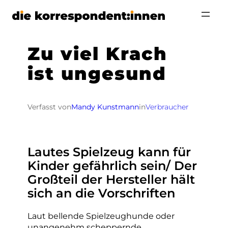
Zum
Inhalt
springen
Zu viel Krach
ist ungesund
Verfasst von
Mandy Kunstmann
in
Verbraucher
Lautes Spielzeug kann für
Kinder gefährlich sein/ Der
Großteil der Hersteller hält
sich an die Vorschriften
Laut bellende Spielzeughunde oder
unangenehm scheppernde