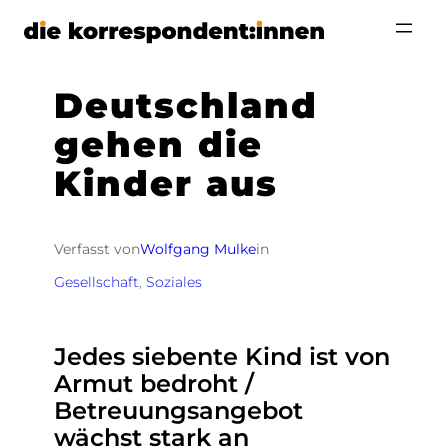
Zum
Inhalt
springen
Deutschland
gehen die
Kinder aus
Verfasst von
Wolfgang Mulke
in
Gesellschaft
, 
Soziales
Jedes siebente Kind ist von
Armut bedroht /
Betreuungsangebot
wächst stark an