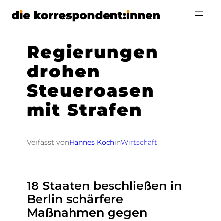
Zum
Inhalt
springen
Regierungen
drohen
Steueroasen
mit Strafen
Verfasst von
Hannes Koch
in
Wirtschaft
18 Staaten beschließen in
Berlin schärfere
Maßnahmen gegen