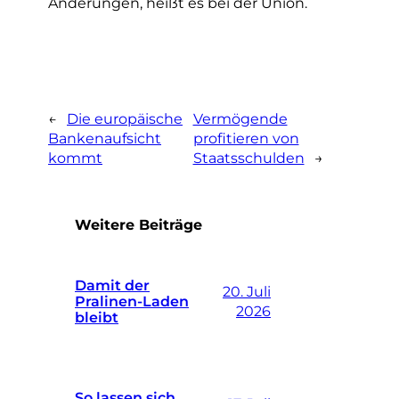
Änderungen, heißt es bei der Union.
←
Die europäische
Vermögende
Bankenaufsicht
profitieren von
kommt
Staatsschulden
→
Weitere Beiträge
Damit der
20. Juli
Pralinen-Laden
2026
bleibt
So lassen sich