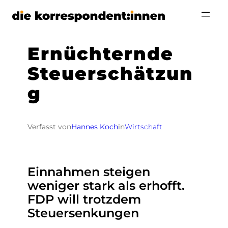
Zum
Inhalt
springen
Ernüchternde
Steuerschätzun
g
Verfasst von
Hannes Koch
in
Wirtschaft
Einnahmen steigen
weniger stark als erhofft.
FDP will trotzdem
Steuersenkungen