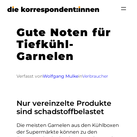
Zum
Inhalt
springen
Gute Noten für
Tiefkühl-
Garnelen
Verfasst von
Wolfgang Mulke
in
Verbraucher
Nur vereinzelte Produkte
sind schadstoffbelastet
Die meisten Garnelen aus den Kühlboxen
der Supermärkte können zu den