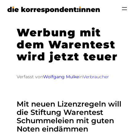
Zum
Inhalt
springen
Werbung mit
dem Warentest
wird jetzt teuer
Verfasst von
Wolfgang Mulke
in
Verbraucher
Mit neuen Lizenzregeln will
die Stiftung Warentest
Schummeleien mit guten
Noten eindämmen