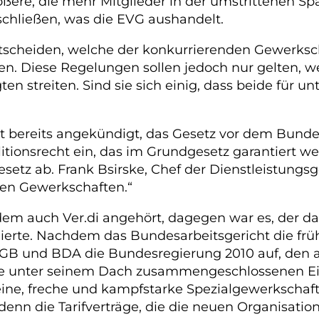
ößere, die mehr Mitglieder in der umstrittenen Sp
hließen, was die EVG aushandelt.
tscheiden, welche der konkurrierenden Gewerksch
egen. Diese Regelungen sollen jedoch nur gelten,
 streiten. Sind sie sich einig, dass beide für un
 bereits angekündigt, das Gesetz vor dem Bundes
litionsrecht ein, das im Grundgesetz garantiert 
tz ab. Frank Bsirske, Chef der Dienstleistungsge
len Gewerkschaften.“
em auch Ver.di angehört, dagegen war es, der
ierte. Nachdem das Bundesarbeitsgericht die früh
 DGB und BDA die Bundesregierung 2010 auf, den 
Die unter seinem Dach zusammengeschlossenen E
eine, freche und kampfstarke Spezialgewerkschaft
 denn die Tarifverträge, die die neuen Organisati