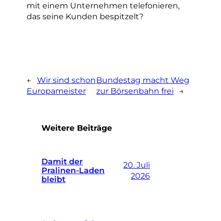
mit einem Unternehmen telefonieren,
das seine Kunden bespitzelt?
←
Wir sind schon
Bundestag macht Weg
Europameister
zur Börsenbahn frei
→
Weitere Beiträge
Damit der
20. Juli
Pralinen-Laden
2026
bleibt