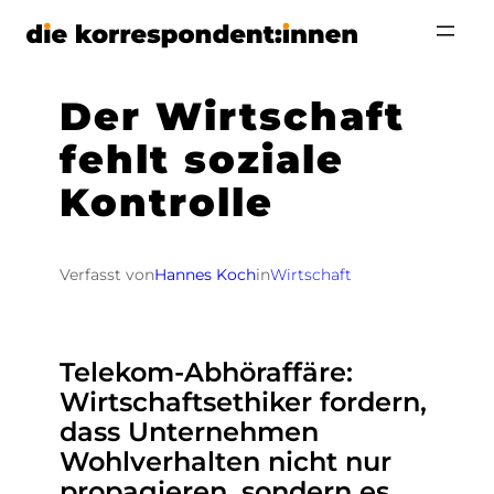
Zum
Inhalt
springen
Der Wirtschaft
fehlt soziale
Kontrolle
Verfasst von
Hannes Koch
in
Wirtschaft
Telekom-Abhöraffäre:
Wirtschaftsethiker fordern,
dass Unternehmen
Wohlverhalten nicht nur
propagieren, sondern es