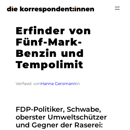
Zum
Inhalt
springen
Erfinder von
Fünf-Mark-
Benzin und
Tempolimit
Verfasst von
Hanna Gersmann
in
FDP-Politiker, Schwabe,
oberster Umweltschützer
und Gegner der Raserei: