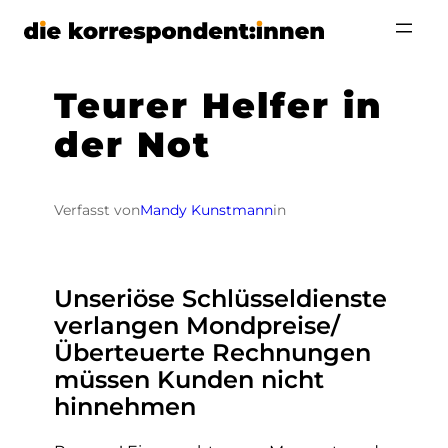
Zum
Inhalt
springen
Teurer Helfer in
der Not
Verfasst von
Mandy Kunstmann
in
Unseriöse Schlüsseldienste
verlangen Mondpreise/
Überteuerte Rechnungen
müssen Kunden nicht
hinnehmen